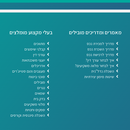
מאמרים ומדריכים מובילים
בעלי מקצוע מומלצים
מדריך למכירת נכס
מתווכים
מדריך השכרת נכס
קבלני שיפוצים
מדריך לרכישת נכס
עורכי דין
איך לבחור עורך דין?
יועצי משכנתאות
איך לבחור מלווה משקיעים?
אדריכלים
השכלה נדל"נית
מעצבים והום סטייג'רים
שיטות מימון יצירתיות
סוכני ביטוח
מובילים
נגרים
שמאים
בדק בית
מלווי משקיעים
ספקים וחנויות
השכלה פיננסית וקורסים