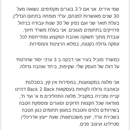
שמי איריס. אני אם ל 3 בוגרים מקסימים. נשואה מעל
30 שנים מאושרות למנחם, עו"ד מומחה בתחום הנדל"ן.
בעלת תואר שני ועם נסיון של 30 שנות עבודה בניהול
פרוייקים בתחומים מגוונים.
אני בעלת משרד תיווך.
עובדת מתוך תשוקה ואהבת המקצוע ומתייחסת לכל
עסקה גדולה כקטנה, במלוא הרצינות והמסירות.
כמשרד מוביל בעיר אני דבקה ב 3 ערכי יסוד שחרטתי
על דגלו של העסק שלי: שקיפות, ביחד ואהבה גדולה.
אני מלווה במקצוענות, במסירות אין קץ, בסבלנות
ובאהבה גדולה לקוחות בעסקאות Back 2 Back דהיינו
קנייה ומכירה במקביל.
מלווה התהליכים מ א' ועד ת',
מוודאה שכל הקצוות הדוקים וסגורים ומספקת הטבה
בשירותים נלווים והטבות במגוון תחומים כגון הטבה
בשכירת עו"ד, יועץ משכנתאות/ שעת ייעוץ אדריכלי/
סטיילינג ועיצוב פנים.